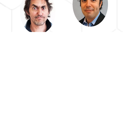
Julien Cangelosi
CEO de
Erwan LEGRAND
YesWeCange et
Directeur de
Community Lead
Création
de French Tech
Abidjan